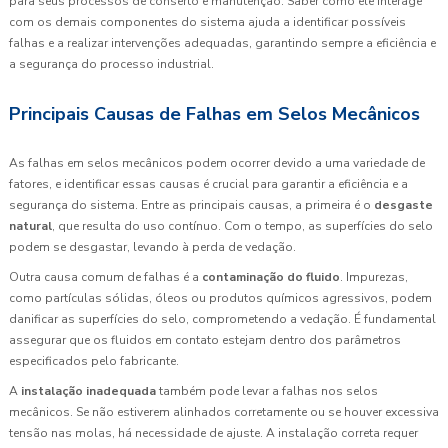
para seus processos de conserto e manutenção. Saber como ele interage
com os demais componentes do sistema ajuda a identificar possíveis
falhas e a realizar intervenções adequadas, garantindo sempre a eficiência e
a segurança do processo industrial.
Principais Causas de Falhas em Selos Mecânicos
As falhas em selos mecânicos podem ocorrer devido a uma variedade de
fatores, e identificar essas causas é crucial para garantir a eficiência e a
segurança do sistema. Entre as principais causas, a primeira é o
desgaste
natural
, que resulta do uso contínuo. Com o tempo, as superfícies do selo
podem se desgastar, levando à perda de vedação.
Outra causa comum de falhas é a
contaminação do fluido
. Impurezas,
como partículas sólidas, óleos ou produtos químicos agressivos, podem
danificar as superfícies do selo, comprometendo a vedação. É fundamental
assegurar que os fluidos em contato estejam dentro dos parâmetros
especificados pelo fabricante.
A
instalação inadequada
também pode levar a falhas nos selos
mecânicos. Se não estiverem alinhados corretamente ou se houver excessiva
tensão nas molas, há necessidade de ajuste. A instalação correta requer