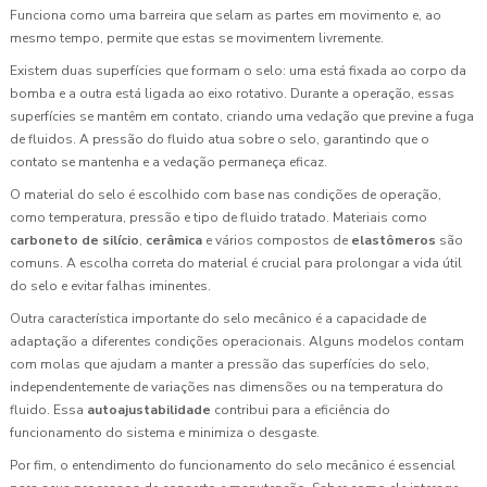
Funciona como uma barreira que selam as partes em movimento e, ao
mesmo tempo, permite que estas se movimentem livremente.
Existem duas superfícies que formam o selo: uma está fixada ao corpo da
bomba e a outra está ligada ao eixo rotativo. Durante a operação, essas
superfícies se mantêm em contato, criando uma vedação que previne a fuga
de fluidos. A pressão do fluido atua sobre o selo, garantindo que o
contato se mantenha e a vedação permaneça eficaz.
O material do selo é escolhido com base nas condições de operação,
como temperatura, pressão e tipo de fluido tratado. Materiais como
carboneto de silício
,
cerâmica
e vários compostos de
elastômeros
são
comuns. A escolha correta do material é crucial para prolongar a vida útil
do selo e evitar falhas iminentes.
Outra característica importante do selo mecânico é a capacidade de
adaptação a diferentes condições operacionais. Alguns modelos contam
com molas que ajudam a manter a pressão das superfícies do selo,
independentemente de variações nas dimensões ou na temperatura do
fluido. Essa
autoajustabilidade
contribui para a eficiência do
funcionamento do sistema e minimiza o desgaste.
Por fim, o entendimento do funcionamento do selo mecânico é essencial