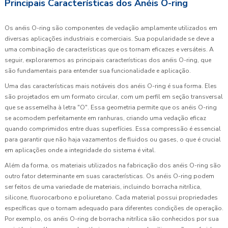
Principais Características dos Anéis O-ring
Os anéis O-ring são componentes de vedação amplamente utilizados em
diversas aplicações industriais e comerciais. Sua popularidade se deve a
uma combinação de características que os tornam eficazes e versáteis. A
seguir, exploraremos as principais características dos anéis O-ring, que
são fundamentais para entender sua funcionalidade e aplicação.
Uma das características mais notáveis dos anéis O-ring é sua forma. Eles
são projetados em um formato circular, com um perfil em seção transversal
que se assemelha à letra "O". Essa geometria permite que os anéis O-ring
se acomodem perfeitamente em ranhuras, criando uma vedação eficaz
quando comprimidos entre duas superfícies. Essa compressão é essencial
para garantir que não haja vazamentos de fluidos ou gases, o que é crucial
em aplicações onde a integridade do sistema é vital.
Além da forma, os materiais utilizados na fabricação dos anéis O-ring são
outro fator determinante em suas características. Os anéis O-ring podem
ser feitos de uma variedade de materiais, incluindo borracha nitrílica,
silicone, fluorocarbono e poliuretano. Cada material possui propriedades
específicas que o tornam adequado para diferentes condições de operação.
Por exemplo, os anéis O-ring de borracha nitrílica são conhecidos por sua