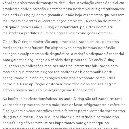
válvulas e sistemas de transporte de fluidos. A vedação eficaz é crucial em
ambientes onde a pressão e a temperatura podem variar significativamente,
e os anéis O-ring ajudam a garantir que não haja vazamentos que possam
resultar em acidentes ou contaminação ambiental. A escolha do material
adequado para os anéis O-ring é fundamental, pois eles devem ser
resistentes a produtos químicos agressivos e condições extremas.
Os anéis O-ring também são amplamente utilizados em equipamentos
médicos e farmacêuticos. Em dispositivos como bombas de infusão,
seringas e equipamentos de diagnóstico, a vedação adequada é essencial
para garantir a segurança e a eficácia dos produtos. Os anéis O-ring
utilizados em aplicações médicas são frequentemente fabricados com
materiais que atendem a rigorosos padrões de biocompatibilidade,
assegurando que não haja reações adversas ao contato com fluidos
corporais. Essa aplicação destaca a importância dos anéis O-ring em
setores onde a precisão e a segurança são fundamentais.
Na indústria de eletrodomésticos, os anéis O-ring são utilizados em uma
variedade de produtos, como máquinas de lavar, refrigeradores e cafeteiras.
Eles ajudam a vedar conexões entre diferentes partes, evitando vazamentos
de água e outros fluidos. A durabilidade e a resistência à corrosão dos
anéis O-ring são características importantes para garantir que os
eletrodomésticos funcionem de maneira eficiente e segura ao longo do