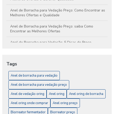
Anel de Borracha para Vedação Preço: Como Encontrar as
Melhores Ofertas e Qualidade
Anel de Borracha para Vedação Preço: saiba Como
Encontrar as Melhores Ofertas
Anel de Borracha para Vedação: 5 Dicas de Preço
Anel de Borracha para Vedação: A Solução Ideal para
Impermeabilização e Conforto
Tags
Anel de Borracha para Vedação: Como Escolher o Ideal
para Seu Projeto
Anel de borracha para vedação
Anel de borracha para vedação preço
Anel de Borracha para Vedação: O Guia Completo
Anel de vedação oring
Anel oring
Anel oring de borracha
Anel de Vedação O-Ring: A Solução Ideal para
Impermeabilização e Vedação
Anel oring onde comprar
Anel oring preço
Biorreator fermentador
Biorreator preço
Anel de Vedação O-Ring: Como Escolher e Aplicar