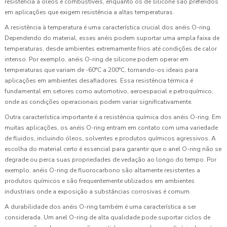
resistência a óleos e combustíveis, enquanto os de silicone são preferidos
em aplicações que exigem resistência a altas temperaturas.
A resistência à temperatura é uma característica crucial dos anéis O-ring.
Dependendo do material, esses anéis podem suportar uma ampla faixa de
temperaturas, desde ambientes extremamente frios até condições de calor
intenso. Por exemplo, anéis O-ring de silicone podem operar em
temperaturas que variam de -60°C a 200°C, tornando-os ideais para
aplicações em ambientes desafiadores. Essa resistência térmica é
fundamental em setores como automotivo, aeroespacial e petroquímico,
onde as condições operacionais podem variar significativamente.
Outra característica importante é a resistência química dos anéis O-ring. Em
muitas aplicações, os anéis O-ring entram em contato com uma variedade
de fluidos, incluindo óleos, solventes e produtos químicos agressivos. A
escolha do material certo é essencial para garantir que o anel O-ring não se
degrade ou perca suas propriedades de vedação ao longo do tempo. Por
exemplo, anéis O-ring de fluorocarbono são altamente resistentes a
produtos químicos e são frequentemente utilizados em ambientes
industriais onde a exposição a substâncias corrosivas é comum.
A durabilidade dos anéis O-ring também é uma característica a ser
considerada. Um anel O-ring de alta qualidade pode suportar ciclos de