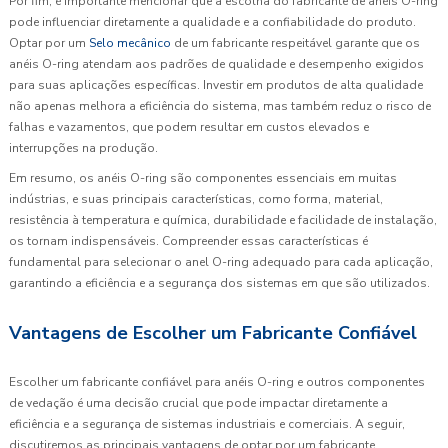
Por fim, é importante mencionar que a escolha do fabricante de anéis O-ring
pode influenciar diretamente a qualidade e a confiabilidade do produto.
Optar por um
Selo mecânico
de um fabricante respeitável garante que os
anéis O-ring atendam aos padrões de qualidade e desempenho exigidos
para suas aplicações específicas. Investir em produtos de alta qualidade
não apenas melhora a eficiência do sistema, mas também reduz o risco de
falhas e vazamentos, que podem resultar em custos elevados e
interrupções na produção.
Em resumo, os anéis O-ring são componentes essenciais em muitas
indústrias, e suas principais características, como forma, material,
resistência à temperatura e química, durabilidade e facilidade de instalação,
os tornam indispensáveis. Compreender essas características é
fundamental para selecionar o anel O-ring adequado para cada aplicação,
garantindo a eficiência e a segurança dos sistemas em que são utilizados.
Vantagens de Escolher um Fabricante Confiável
Escolher um fabricante confiável para anéis O-ring e outros componentes
de vedação é uma decisão crucial que pode impactar diretamente a
eficiência e a segurança de sistemas industriais e comerciais. A seguir,
discutiremos as principais vantagens de optar por um fabricante