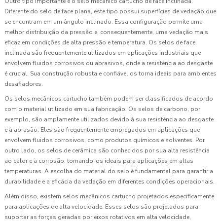
Outro tipo importante é o selo mecânico cartucho de face inclinada.
Diferente do selo de face plana, este tipo possui superfícies de vedação que
se encontram em um ângulo inclinado. Essa configuração permite uma
melhor distribuição da pressão e, consequentemente, uma vedação mais
eficaz em condições de alta pressão e temperatura. Os selos de face
inclinada são frequentemente utilizados em aplicações industriais que
envolvem fluidos corrosivos ou abrasivos, onde a resistência ao desgaste
é crucial. Sua construção robusta e confiável os torna ideais para ambientes
desafiadores.
Os selos mecânicos cartucho também podem ser classificados de acordo
com o material utilizado em sua fabricação. Os selos de carbono, por
exemplo, são amplamente utilizados devido à sua resistência ao desgaste
e à abrasão. Eles são frequentemente empregados em aplicações que
envolvem fluidos corrosivos, como produtos químicos e solventes. Por
outro lado, os selos de cerâmica são conhecidos por sua alta resistência
ao calor e à corrosão, tornando-os ideais para aplicações em altas
temperaturas. A escolha do material do selo é fundamental para garantir a
durabilidade e a eficácia da vedação em diferentes condições operacionais.
Além disso, existem selos mecânicos cartucho projetados especificamente
para aplicações de alta velocidade. Esses selos são projetados para
suportar as forças geradas por eixos rotativos em alta velocidade,