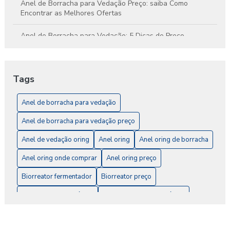
Anel de Borracha para Vedação Preço: saiba Como
Encontrar as Melhores Ofertas
Anel de Borracha para Vedação: 5 Dicas de Preço
Anel de Borracha para Vedação: A Solução Ideal para
Impermeabilização e Conforto
Tags
Anel de Borracha para Vedação: Como Escolher o Ideal
para Seu Projeto
Anel de borracha para vedação
Anel de borracha para vedação preço
Anel de Borracha para Vedação: O Guia Completo
Anel de vedação oring
Anel oring
Anel oring de borracha
Anel de Vedação O-Ring: A Solução Ideal para
Impermeabilização e Vedação
Anel oring onde comprar
Anel oring preço
Biorreator fermentador
Biorreator preço
Anel de Vedação O-Ring: Como Escolher e Aplicar
Corretamente
Comprar selo mecânico
Conserto de selo mecânico
Anel de Vedação O-Ring: Como Escolher o Ideal para Seu
Empresa de conserto de selo mecânico
Projeto