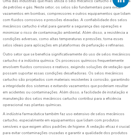
Uma das indústrias que mais utiliza o selo mecânico cartucho é a indústria
de petróleo e gás. Neste setor, os selos são fundamentais para evitar
vazamentos em bombas, compressores e outros equipamentos que lidam
com fluidos corrosivos e pressões elevadas. A confiabilidade dos selos
mecânicos cartucho é vital para garantir a segurança das operações e
minimizar o risco de contaminação ambiental. Além disso, a resistência a
condições adversas, como altas temperaturas e pressões, torna esses
selos ideais para aplicações em plataformas de perfuração e refinarias.
Outro setor que se beneficia significativamente do uso de selos mecânicos
cartucho é a indústria química. Os processos químicos frequentemente
envolvem fluidos corrosivos e reativos, exigindo soluções de vedação que
possam suportar essas condições desafiadoras. Os selos mecânicos
cartucho são projetados com materiais resistentes à corrosão, garantindo
a integridade dos sistemas e evitando vazamentos que poderiam resultar
em acidentes ou contaminações. Além disso, a facilidade de instalação e
manutenção dos selos mecânicos cartucho contribui para a eficiência
operacional nas plantas químicas.
A indústria farmacêutica também faz uso extensivo de selos mecânicos
cartucho, especialmente em equipamentos que lidam com produtos
sensíveis e que exigem altos padrões de higiene. A vedação eficaz é crucial
para evitar contaminações cruzadas e garantir a qualidade dos produtos