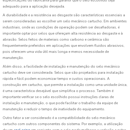
especificações do fabricante para garantir que o selo escolhido seja
adequado para a aplicação desejada.
A durabilidade e a resistência ao desgaste são características essenciais a
serem consideradas ao escolher um selo mecânico cartucho. Em ambientes
industriais, onde as condições de operação podem ser desafiadoras, é
importante optar por selos que ofereçam alta resistência ao desgaste e à
abrasão. Selos feitos de materiais como carbono e cerâmica são
frequentemente preferidos em aplicações que envolvem fluidos abrasivos,
pois oferecem uma vida útil mais longa e menos necessidade de
manutenção.
Além disso, a facilidade de instalação e manutenção do selo mecânico
cartucho deve ser considerada. Selos que são projetados para instalação
rápida e fácil podem economizar tempo e custos operacionais. A
construção em cartucho, que permite a instalação como uma unidade única,
é uma característica desejável que simplifica o processo. Também é
importante verificar se o selo escolhido possui instruções claras de
instalação e manutenção, o que pode facilitar o trabalho da equipe de
manutenção e reduzir o tempo de inatividade do equipamento.
Outro fator a ser considerado é a compatibilidade do selo mecânico
cartucho com outros componentes do sistema. Por exemplo, a utilização
de um
anel oring
em conjunto com o selo pode melhorar a vedação e evitar