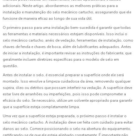
adicionais. Neste artigo, abordaremos as melhores práticas para a
instalação e manutenção do selo mecânico cartucho, assegurando que ele
funcione de maneira eficaz ao longo de sua vida útil.
O primeiro passo para uma instalação bem-sucedida é garantir que todas
as ferramentas e materiais necessários estejam disponíveis. Isso inclui o
selo mecânico cartucho, anéis de vedação, ferramentas de instalação, como
chaves de fenda e chaves de boca, além de lubrificantes adequados. Antes
de iniciar a instalação, é importante revisar as instruções do fabricante, que
geralmente incluem diretrizes específicas para o modelo de selo em
questão.
Antes de instalar o selo, é essencial preparar a superfície onde ele será
montado. Isso envolve a limpeza cuidadosa da área, removendo qualquer
sujeira, óleo ou detritos que possam interferir na vedação. A superfície deve
estar livre de arranhões ou imperfeições, pois isso pode comprometer a
eficácia do selo. Se necessário, utilize um solvente apropriado para garantir
que a superfície esteja completamente limpa.
Uma vez que a superfície esteja preparada, o próximo passo é instalar o
selo mecânico cartucho. A instalação deve ser feita com cuidado para evitar
danos ao selo. Comece posicionando o selo na abertura do equipamento,
certificando-se de que ele esteja alinhado corretamente. É importante não