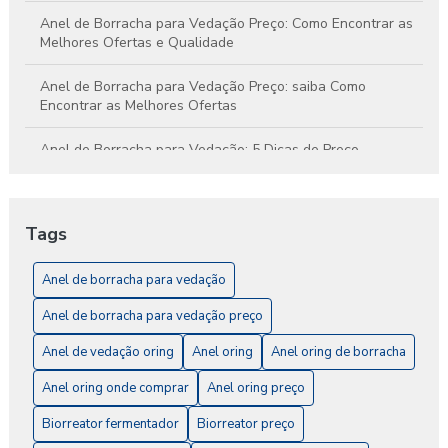
Anel de Borracha para Vedação Preço: Como Encontrar as
Melhores Ofertas e Qualidade
Anel de Borracha para Vedação Preço: saiba Como
Encontrar as Melhores Ofertas
Anel de Borracha para Vedação: 5 Dicas de Preço
Anel de Borracha para Vedação: A Solução Ideal para
Impermeabilização e Conforto
Tags
Anel de Borracha para Vedação: Como Escolher o Ideal
para Seu Projeto
Anel de borracha para vedação
Anel de borracha para vedação preço
Anel de Borracha para Vedação: O Guia Completo
Anel de vedação oring
Anel oring
Anel oring de borracha
Anel de Vedação O-Ring: A Solução Ideal para
Impermeabilização e Vedação
Anel oring onde comprar
Anel oring preço
Biorreator fermentador
Biorreator preço
Anel de Vedação O-Ring: Como Escolher e Aplicar
Corretamente