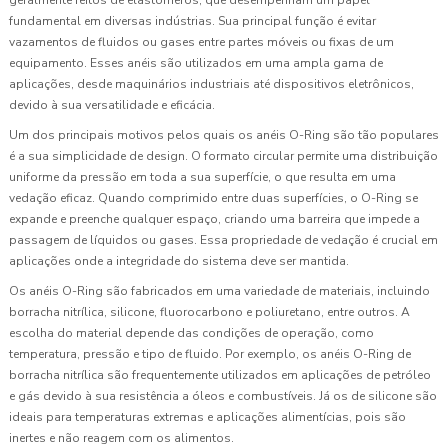
fundamental em diversas indústrias. Sua principal função é evitar
vazamentos de fluidos ou gases entre partes móveis ou fixas de um
equipamento. Esses anéis são utilizados em uma ampla gama de
aplicações, desde maquinários industriais até dispositivos eletrônicos,
devido à sua versatilidade e eficácia.
Um dos principais motivos pelos quais os anéis O-Ring são tão populares
é a sua simplicidade de design. O formato circular permite uma distribuição
uniforme da pressão em toda a sua superfície, o que resulta em uma
vedação eficaz. Quando comprimido entre duas superfícies, o O-Ring se
expande e preenche qualquer espaço, criando uma barreira que impede a
passagem de líquidos ou gases. Essa propriedade de vedação é crucial em
aplicações onde a integridade do sistema deve ser mantida.
Os anéis O-Ring são fabricados em uma variedade de materiais, incluindo
borracha nitrílica, silicone, fluorocarbono e poliuretano, entre outros. A
escolha do material depende das condições de operação, como
temperatura, pressão e tipo de fluido. Por exemplo, os anéis O-Ring de
borracha nitrílica são frequentemente utilizados em aplicações de petróleo
e gás devido à sua resistência a óleos e combustíveis. Já os de silicone são
ideais para temperaturas extremas e aplicações alimentícias, pois são
inertes e não reagem com os alimentos.