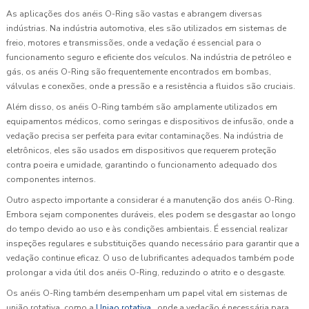
As aplicações dos anéis O-Ring são vastas e abrangem diversas
indústrias. Na indústria automotiva, eles são utilizados em sistemas de
freio, motores e transmissões, onde a vedação é essencial para o
funcionamento seguro e eficiente dos veículos. Na indústria de petróleo e
gás, os anéis O-Ring são frequentemente encontrados em bombas,
válvulas e conexões, onde a pressão e a resistência a fluidos são cruciais.
Além disso, os anéis O-Ring também são amplamente utilizados em
equipamentos médicos, como seringas e dispositivos de infusão, onde a
vedação precisa ser perfeita para evitar contaminações. Na indústria de
eletrônicos, eles são usados em dispositivos que requerem proteção
contra poeira e umidade, garantindo o funcionamento adequado dos
componentes internos.
Outro aspecto importante a considerar é a manutenção dos anéis O-Ring.
Embora sejam componentes duráveis, eles podem se desgastar ao longo
do tempo devido ao uso e às condições ambientais. É essencial realizar
inspeções regulares e substituições quando necessário para garantir que a
vedação continue eficaz. O uso de lubrificantes adequados também pode
prolongar a vida útil dos anéis O-Ring, reduzindo o atrito e o desgaste.
Os anéis O-Ring também desempenham um papel vital em sistemas de
união rotativa, como a
Uniao rotativa
, onde a vedação é necessária para