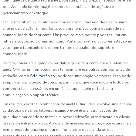
Certifique-se de que o fabricante pode cumprir os prazos necessários e, se
possível, solicite informações sobre suas práticas de logística e
gerenciamento de estoque.
O custo também é um fator a ser considerado, mas não deve ser o único
critério de seleção. É importante equilibrar o preço com a qualidade e a
confiabilidade do fabricante. Um produto mais barato pode resultar em
falhas e custos adicionais no futuro. Portanto, avalie o custo em relação ao
valor que o fabricante oferece em termos de qualidade, suporte e
confiabilidade.
Por fim, considere a gama de produtos que o fabricante oferece. Além de
anéis O-Ring, um fornecedor que também oferece outros componentes de
vedação, como
Selo mecânico
, pode ser uma opção vantajosa. Isso pode
simplificar o processo de compra, permitindo que você adquira todos os
componentes necessários em um único lugar, além de facilitar a
comunicação e o suporte técnico.
Em resumo, escolher o fabricante de anel O-Ring ideal envolve uma análise
cuidadosa de vários fatores, incluindo experiência, certificações de
qualidade, variedade de materiais, personalização, atendimento ao cliente,
prazos de entrega e custo. Ao considerar esses aspectos, você estará mais
bem preparado para encontrar um fornecedor que atenda às suas
necessidades e que possa contribuir para o sucesso de seus projetos.