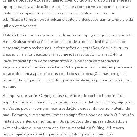
canal de vedação e que não haja torções ou dobras. O uso de ferramentas
apropriadas e a aplicação de lubrificantes compatíveis podem facilitar a
instalação e ajudar a evitar danos ao anel durante o processo. A
lubrificação também pode reduzir o atrito e o desgaste, aumentando a vida
útil do componente.
Outro fator importante a ser considerado é a inspeção regular dos anéis O-
Ring. Realizar verificações periódicas pode ajudar a identificar sinais de
desgaste, como rachaduras, deformações ou abrasões. Se qualquer um
desses sinais for detectado, é recomendável substituir o anel O-Ring
imediatamente para evitar vazamentos que possam comprometer a
segurança e a eficiência do sistema. A frequência das inspeções pode variar
de acordo com a aplicação e as condições de operação, mas, em geral,
recomenda-se que os anéis O-Ring sejam verificados pelo menos uma vez
por ano.
A limpeza dos anéis O-Ring e das superfícies de contato também é um
aspecto crucial da manutenção. Resíduos de produtos químicos, sujeira ou
partículas podem comprometer a vedação e causar danos ao material do
anel. Portanto, é importante limpar as superfícies onde os anéis O-Ring são
instalados antes da montagem. Use produtos de limpeza adequados e
evite solventes que possam danificar o material do O-Ring. A limpeza
regular ajudará a garantir que os anéis O-Ring mantenham suas