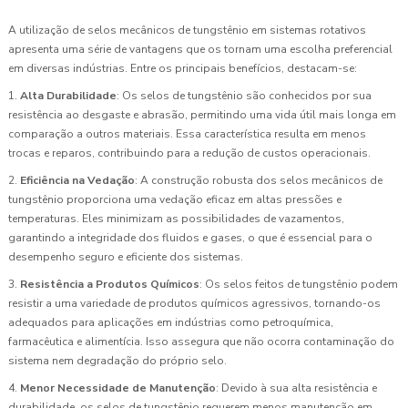
A utilização de selos mecânicos de tungstênio em sistemas rotativos
apresenta uma série de vantagens que os tornam uma escolha preferencial
em diversas indústrias. Entre os principais benefícios, destacam-se:
1.
Alta Durabilidade
: Os selos de tungstênio são conhecidos por sua
resistência ao desgaste e abrasão, permitindo uma vida útil mais longa em
comparação a outros materiais. Essa característica resulta em menos
trocas e reparos, contribuindo para a redução de custos operacionais.
2.
Eficiência na Vedação
: A construção robusta dos selos mecânicos de
tungstênio proporciona uma vedação eficaz em altas pressões e
temperaturas. Eles minimizam as possibilidades de vazamentos,
garantindo a integridade dos fluidos e gases, o que é essencial para o
desempenho seguro e eficiente dos sistemas.
3.
Resistência a Produtos Químicos
: Os selos feitos de tungstênio podem
resistir a uma variedade de produtos químicos agressivos, tornando-os
adequados para aplicações em indústrias como petroquímica,
farmacêutica e alimentícia. Isso assegura que não ocorra contaminação do
sistema nem degradação do próprio selo.
4.
Menor Necessidade de Manutenção
: Devido à sua alta resistência e
durabilidade, os selos de tungstênio requerem menos manutenção em