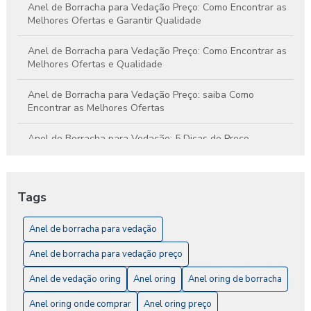
Anel de Borracha para Vedação Preço: Como Encontrar as
Melhores Ofertas e Garantir Qualidade
Anel de Borracha para Vedação Preço: Como Encontrar as
Melhores Ofertas e Qualidade
Anel de Borracha para Vedação Preço: saiba Como
Encontrar as Melhores Ofertas
Anel de Borracha para Vedação: 5 Dicas de Preço
Anel de Borracha para Vedação: A Solução Ideal para
Impermeabilização e Conforto
Tags
Anel de Borracha para Vedação: Como Escolher o Ideal
para Seu Projeto
Anel de borracha para vedação
Anel de borracha para vedação preço
Anel de Borracha para Vedação: O Guia Completo
Anel de vedação oring
Anel oring
Anel oring de borracha
Anel de Vedação O-Ring: A Solução Ideal para
Impermeabilização e Vedação
Anel oring onde comprar
Anel oring preço