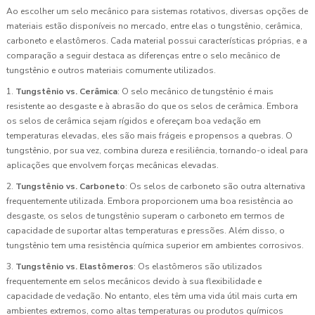
Ao escolher um selo mecânico para sistemas rotativos, diversas opções de
materiais estão disponíveis no mercado, entre elas o tungstênio, cerâmica,
carboneto e elastômeros. Cada material possui características próprias, e a
comparação a seguir destaca as diferenças entre o selo mecânico de
tungstênio e outros materiais comumente utilizados.
1.
Tungstênio vs. Cerâmica
: O selo mecânico de tungstênio é mais
resistente ao desgaste e à abrasão do que os selos de cerâmica. Embora
os selos de cerâmica sejam rígidos e ofereçam boa vedação em
temperaturas elevadas, eles são mais frágeis e propensos a quebras. O
tungstênio, por sua vez, combina dureza e resiliência, tornando-o ideal para
aplicações que envolvem forças mecânicas elevadas.
2.
Tungstênio vs. Carboneto
: Os selos de carboneto são outra alternativa
frequentemente utilizada. Embora proporcionem uma boa resistência ao
desgaste, os selos de tungstênio superam o carboneto em termos de
capacidade de suportar altas temperaturas e pressões. Além disso, o
tungstênio tem uma resistência química superior em ambientes corrosivos.
3.
Tungstênio vs. Elastômeros
: Os elastômeros são utilizados
frequentemente em selos mecânicos devido à sua flexibilidade e
capacidade de vedação. No entanto, eles têm uma vida útil mais curta em
ambientes extremos, como altas temperaturas ou produtos químicos