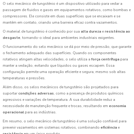
O selo mecânico de tungstênio é um dispositivo utilizado para vedar a
passagem de fluidos e gases em equipamentos rotativos, como bombas e
compressores. Ele consiste em duas superfícies que se encaixam e se
mantêm em contato, criando uma barreira eficaz contra vazamentos.
O material de tungstênio é conhecido por sua
alta dureza
e
resistência ao
desgaste
, tornando-o ideal para ambientes industriais exigentes.
O funcionamento do selo mecânico se dá por meio de pressão, que garante
o fechamento adequado das superfícies. Quando os componentes
rotativos atingem altas velocidades, o selo utiliza a
força centrífuga
para
manter a vedação, evitando que líquidos ou gases escapem. Essa
configuração permite uma operação eficiente e segura, mesmo sob altas
temperaturas e pressões.
Além disso, os selos mecânicos de tungstênio são projetados para
suportar
condições adversas
, como a presença de produtos químicos
agressivos e variações de temperatura. A sua durabilidade reduz a
necessidade de manutenção frequente e trocas, resultando em
economia
operacional
para as indústrias.
Em resumo, o selo mecânico de tungstênio é uma solução confiável para
prevenir vazamentos em sistemas rotativos, combinando
eficiência
e
resistência
em um único produto.