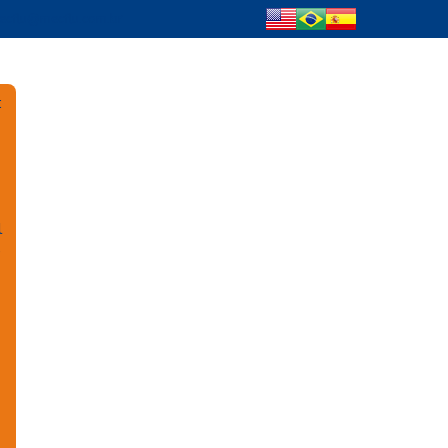
cflu@mecflu.com.br
:
l
e