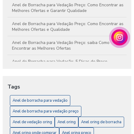
Anel de Borracha para Vedação Preço: Como Encontrar as
Melhores Ofertas e Garantir Qualidade
Anel de Borracha para Vedação Preço: Como Encontrar as
Melhores Ofertas e Qualidade
Anel de Borracha para Vedação Preço: saiba Como
Encontrar as Melhores Ofertas
Anel de Borracha para Vedação: 5 Dicas de Preço
Anel de Borracha para Vedação: A Solução Ideal para
Impermeabilização e Conforto
Tags
Anel de Borracha para Vedação: Como Escolher o Ideal
para Seu Projeto
Anel de borracha para vedação
Anel de borracha para vedação preço
Anel de Borracha para Vedação: O Guia Completo
Anel de vedação oring
Anel oring
Anel oring de borracha
Anel de Vedação O-Ring: A Solução Ideal para
Impermeabilização e Vedação
Anel oring onde comprar
Anel oring preço