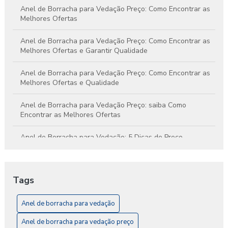
Anel de Borracha para Vedação Preço: Como Encontrar as
Melhores Ofertas
Anel de Borracha para Vedação Preço: Como Encontrar as
Melhores Ofertas e Garantir Qualidade
Anel de Borracha para Vedação Preço: Como Encontrar as
Melhores Ofertas e Qualidade
Anel de Borracha para Vedação Preço: saiba Como
Encontrar as Melhores Ofertas
Anel de Borracha para Vedação: 5 Dicas de Preço
Anel de Borracha para Vedação: A Solução Ideal para
Impermeabilização e Conforto
Tags
Anel de Borracha para Vedação: Como Escolher o Ideal
para Seu Projeto
Anel de borracha para vedação
Anel de borracha para vedação preço
Anel de Borracha para Vedação: O Guia Completo