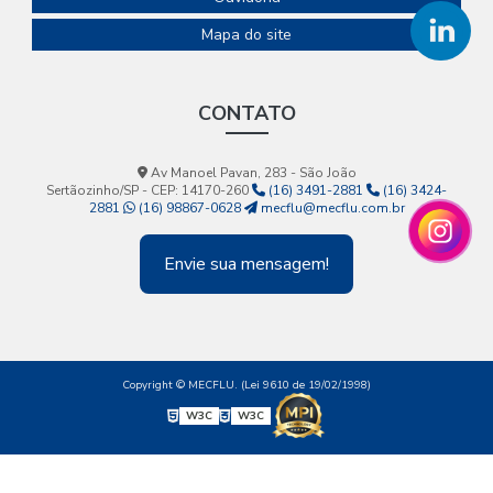
Mapa do site
CONTATO
Av Manoel Pavan, 283 - São João
Sertãozinho/SP - CEP: 14170-260
(16) 3491-2881
(16) 3424-
2881
(16) 98867-0628
mecflu@mecflu.com.br
Envie sua mensagem!
Copyright © MECFLU. (Lei 9610 de 19/02/1998)
W3C
W3C