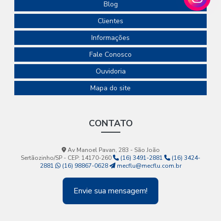
Blog
Clientes
Informações
Fale Conosco
Ouvidoria
Mapa do site
CONTATO
Av Manoel Pavan, 283 - São João
Sertãozinho/SP - CEP: 14170-260
(16) 3491-2881
(16) 3424-
2881
(16) 98867-0628
mecflu@mecflu.com.br
Envie sua mensagem!