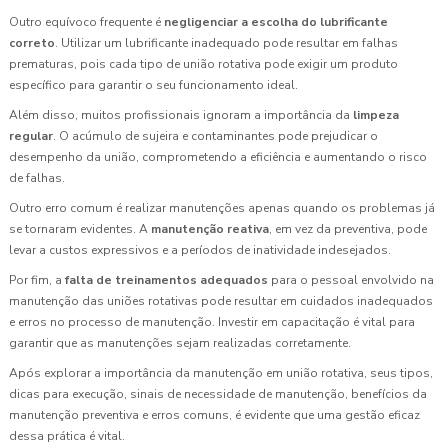
Outro equívoco frequente é
negligenciar a escolha do lubrificante
correto
. Utilizar um lubrificante inadequado pode resultar em falhas
prematuras, pois cada tipo de união rotativa pode exigir um produto
específico para garantir o seu funcionamento ideal.
Além disso, muitos profissionais ignoram a importância da
limpeza
regular
. O acúmulo de sujeira e contaminantes pode prejudicar o
desempenho da união, comprometendo a eficiência e aumentando o risco
de falhas.
Outro erro comum é realizar manutenções apenas quando os problemas já
se tornaram evidentes. A
manutenção reativa
, em vez da preventiva, pode
levar a custos expressivos e a períodos de inatividade indesejados.
Por fim, a
falta de treinamentos adequados
para o pessoal envolvido na
manutenção das uniões rotativas pode resultar em cuidados inadequados
e erros no processo de manutenção. Investir em capacitação é vital para
garantir que as manutenções sejam realizadas corretamente.
Após explorar a importância da manutenção em união rotativa, seus tipos,
dicas para execução, sinais de necessidade de manutenção, benefícios da
manutenção preventiva e erros comuns, é evidente que uma gestão eficaz
dessa prática é vital.