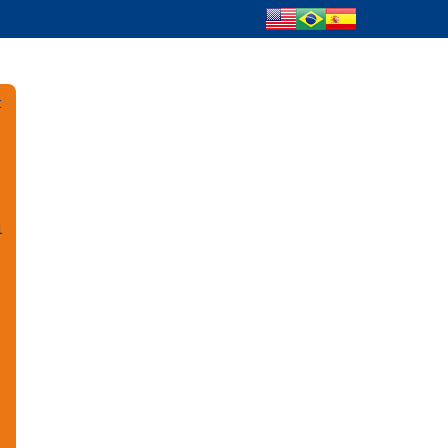
cflu@mecflu.com.br
:
l
e