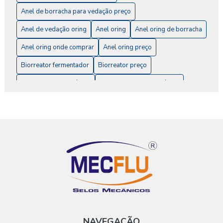
Anel de borracha para vedação preço
Anel de Borracha para Vedação: O Guia Completo
Anel de vedação oring
Anel oring
Anel oring de borracha
Anel de Vedação O-Ring: A Solução Ideal para
Impermeabilização e Vedação
Anel oring onde comprar
Anel oring preço
Biorreator fermentador
Biorreator preço
Anel de Vedação O-Ring: Como Escolher e Aplicar
Corretamente
Comprar selo mecânico
Conserto de selo mecânico
Anel de Vedação O-Ring: Como Escolher o Ideal para Seu
Empresa de conserto de selo mecânico
Projeto
Fabricante de anel oring
Fabricante de união rotativa
Anel de Vedação O-Ring: Como Escolher o Ideal para Seu
Fornecedor de selo mecânico
Indústria
Projeto Já
Instalação de selo mecânico
Lapidação de selo mecânico
Anel O-ring de Borracha é a Solução Ideal para Vedações
Eficientes e Duráveis
MANUTENÇÃO
Manutenção de bombas de vacuo
Manutenção de selo mecânico
Anel O-ring de Borracha é a Solução Ideal para Vedações
Eficientes e Duráveis
Onde comprar selo mecânico
Onde comprar união rotativa
NAVEGAÇÃO