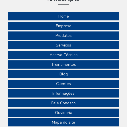
Anel O-ring de Borracha: 7 Vantagens Imperdíveis
RECUPERAÇÃO
Recuperação de bomba com revestimento cerâmico
Anel O-ring de Borracha: Como Escolher e Aplicar
Home
Corretamente
Recuperação de selo mecânico
Empresa
Anel O-Ring de Borracha: Como Escolher e Aplicar
Recuperação de união rotativa
Reparo de selo mecânico
Produtos
Corretamente em Seus Projetos
SELOS
Selo mecanico cartucho
Serviços
Anel O-Ring onde Comprar e Como Escolher o Ideal para
Selo mecanico para reator
Selo mecânico
Suas Necessidades
Acervo Técnico
Selo mecânico E3 E4
Selo mecânico alta pressão
Treinamentos
Anel O-Ring onde Comprar e Garantir Qualidade e
Durabilidade
Selo mecânico bomba ksb
Selo mecânico cartucho preço
Blog
Selo mecânico duplo
Selo mecânico mg1
Clientes
Anel O-Ring onde Comprar: Dicas para Encontrar o Melhor
Preço e Qualidade
Informações
Selo mecânico mola única
Anel O-Ring onde Comprar: Dicas para Encontrar o Melhor
Fale Conosco
Selo mecânico para alta temperatura
Preço e Qualidade
Ouvidoria
Selo mecânico para bomba
Anel O-Ring onde Comprar: Guia Completo para Encontrar
Mapa do site
Selo mecânico para bomba helicoidal
o Melhor Preço