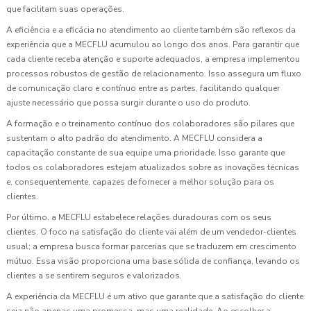
que facilitam suas operações.
A eficiência e a eficácia no atendimento ao cliente também são reflexos da
experiência que a MECFLU acumulou ao longo dos anos. Para garantir que
cada cliente receba atenção e suporte adequados, a empresa implementou
processos robustos de gestão de relacionamento. Isso assegura um fluxo
de comunicação claro e contínuo entre as partes, facilitando qualquer
ajuste necessário que possa surgir durante o uso do produto.
A formação e o treinamento contínuo dos colaboradores são pilares que
sustentam o alto padrão do atendimento. A MECFLU considera a
capacitação constante de sua equipe uma prioridade. Isso garante que
todos os colaboradores estejam atualizados sobre as inovações técnicas
e, consequentemente, capazes de fornecer a melhor solução para os
clientes.
Por último, a MECFLU estabelece relações duradouras com os seus
clientes. O foco na satisfação do cliente vai além de um vendedor-clientes
usual; a empresa busca formar parcerias que se traduzem em crescimento
mútuo. Essa visão proporciona uma base sólida de confiança, levando os
clientes a se sentirem seguros e valorizados.
A experiência da MECFLU é um ativo que garante que a satisfação do cliente
seja não apenas uma promessa, mas uma realidade. Ao escolher a