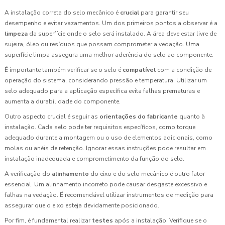
A instalação correta do selo mecânico é
crucial
para garantir seu
desempenho e evitar vazamentos. Um dos primeiros pontos a observar é a
limpeza
da superfície onde o selo será instalado. A área deve estar livre de
sujeira, óleo ou resíduos que possam comprometer a vedação. Uma
superfície limpa assegura uma melhor aderência do selo ao componente.
É importante também verificar se o selo é
compatível
com a condição de
operação do sistema, considerando pressão e temperatura. Utilizar um
selo adequado para a aplicação específica evita falhas prematuras e
aumenta a durabilidade do componente.
Outro aspecto crucial é seguir as
orientações do fabricante
quanto à
instalação. Cada selo pode ter requisitos específicos, como torque
adequado durante a montagem ou o uso de elementos adicionais, como
molas ou anéis de retenção. Ignorar essas instruções pode resultar em
instalação inadequada e comprometimento da função do selo.
A verificação do
alinhamento
do eixo e do selo mecânico é outro fator
essencial. Um alinhamento incorreto pode causar desgaste excessivo e
falhas na vedação. É recomendável utilizar instrumentos de medição para
assegurar que o eixo esteja devidamente posicionado.
Por fim, é fundamental realizar
testes
após a instalação. Verifique se o