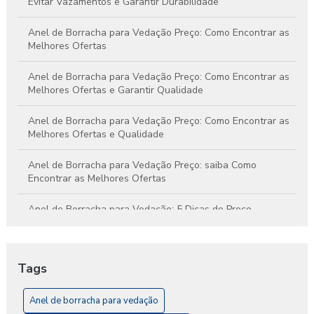
Evitar Vazamentos e Garantir Durabilidade
Anel de Borracha para Vedação Preço: Como Encontrar as
Melhores Ofertas
Anel de Borracha para Vedação Preço: Como Encontrar as
Melhores Ofertas e Garantir Qualidade
Anel de Borracha para Vedação Preço: Como Encontrar as
Melhores Ofertas e Qualidade
Anel de Borracha para Vedação Preço: saiba Como
Encontrar as Melhores Ofertas
Anel de Borracha para Vedação: 5 Dicas de Preço
Anel de Borracha para Vedação: A Solução Ideal para
Impermeabilização e Conforto
Tags
Anel de Borracha para Vedação: Como Escolher o Ideal
para Seu Projeto
Anel de borracha para vedação